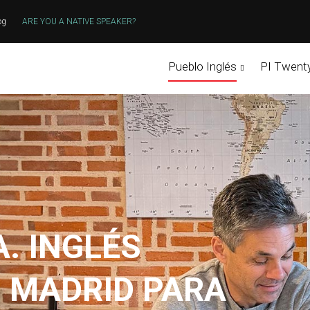
og
ARE YOU A NATIVE SPEAKER?
Pueblo Inglés
PI Twent
A. INGLÉS
 MADRID PARA